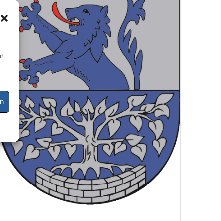
uf
,
Zur Seite
en