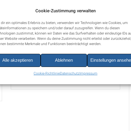
Cookie-Zustimmung verwalten
dir ein optimales Erlebnis zu bieten, verwenden wir Technologien wie Cookies, um
Zur Seite
äteinformationen zu speichern und/oder darauf zuzugreifen. Wenn du diesen
hnologien zustimmst, können wir Daten wie das Surfverhalten oder eindeutige IDs a
ser Website verarbeiten. Wenn du deine Zustimmung nicht erteilst oder zurückziehst
nen bestimmte Merkmale und Funktionen beeinträchtigt werden.
Alle akzeptieren
Ablehnen
Einstellungen anseh
Filomena Formaro
Cookie-Richtlinie
Datenschutz
Impressum