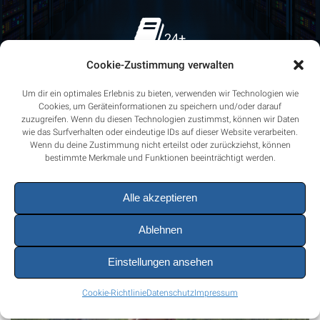
24+
Cookie-Zustimmung verwalten
GÄSTEBUCH EINTRÄGE
Um dir ein optimales Erlebnis zu bieten, verwenden wir Technologien wie
Cookies, um Geräteinformationen zu speichern und/oder darauf
zuzugreifen. Wenn du diesen Technologien zustimmst, können wir Daten
wie das Surfverhalten oder eindeutige IDs auf dieser Website verarbeiten.
Wenn du deine Zustimmung nicht erteilst oder zurückziehst, können
bestimmte Merkmale und Funktionen beeinträchtigt werden.
Unser Team
Alle akzeptieren
Ablehnen
Einstellungen ansehen
Cookie-Richtlinie
Datenschutz
Impressum