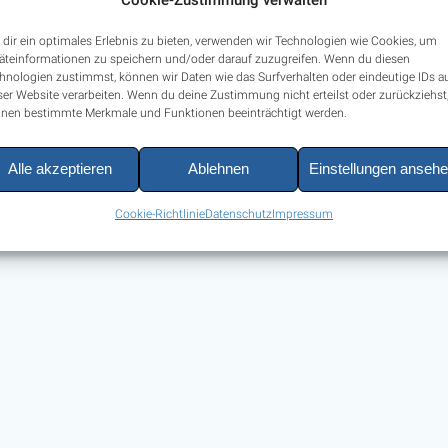
dir ein optimales Erlebnis zu bieten, verwenden wir Technologien wie Cookies, um
äteinformationen zu speichern und/oder darauf zuzugreifen. Wenn du diesen
hnologien zustimmst, können wir Daten wie das Surfverhalten oder eindeutige IDs a
ser Website verarbeiten. Wenn du deine Zustimmung nicht erteilst oder zurückziehst
nen bestimmte Merkmale und Funktionen beeinträchtigt werden.
r first post. Edit or delete it, then start blogging!
Alle akzeptieren
Ablehnen
Einstellungen anseh
Cookie-Richtlinie
Datenschutz
Impressum