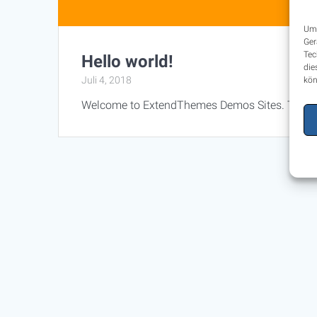
Um 
Ger
Tec
Hello world!
die
Juli 4, 2018
kön
Welcome to ExtendThemes Demos Sites. This is you